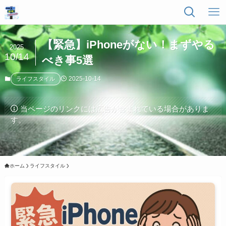
【緊急】iPhoneがない！まずやる
2025
10/14
べき事5選
2025-10-14
ライフスタイル
当ページのリンクには広告が含まれている場合がありま
す。
ホーム
ライフスタイル