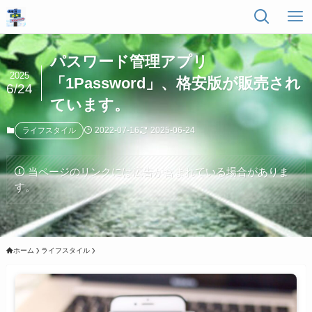
パスワード管理アプリ
2025
「1Password」、格安版が販売され
6/24
ています。
2022-07-16
2025-06-24
ライフスタイル
当ページのリンクには広告が含まれている場合がありま
す。
ホーム
ライフスタイル