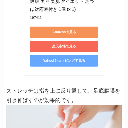
健康 美容 美肌 ダイエット 足つ
ぼ対応表付き 1個 (x 1)
197411
Amazonで見る
楽天市場で見る
Yahoo!ショッピングで見る
ストレッチは指を上に反り返して、足底腱膜を
引き伸ばすのが効果的です。