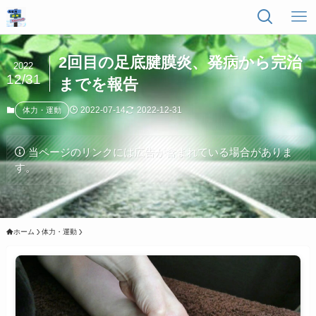
2回目の足底腱膜炎、発病から完治
2022
12/31
までを報告
2022-07-14
2022-12-31
体力・運動
当ページのリンクには広告が含まれている場合がありま
す。
ホーム
体力・運動