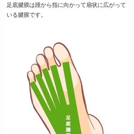
足底腱膜は踵から指に向かって扇状に広がって
いる腱膜です。